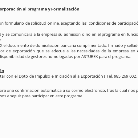
corporación al programa y Formalización
formulario de solicitud online, aceptando las condiciones de participació
d y se comunicará a la empresa su admisión o no en el programa en función 
a.
X el documento de domiciliación bancaria cumplimentado, firmado y sellad
or de exportación que se adecue a las necesidades de la empresa en c
 disponibilidad de gestores homologados por ASTUREX para el programa.
ión
 con el Dpto de Impulso e Iniciación al a Exportación ( Tel. 985 269 002, 
ibirá una confirmación automática a su correo electrónico, tras la cual n
pasos a seguir para participar en este programa.