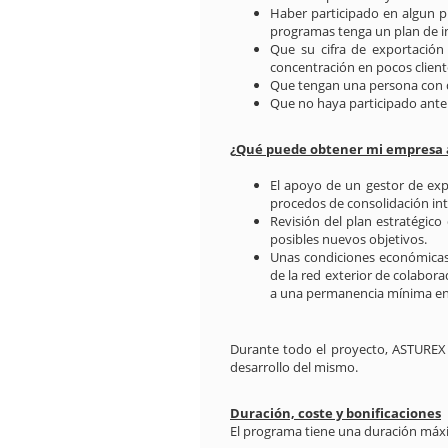
Haber participado en algun p
programas tenga un plan de in
Que su cifra de exportación
concentración en pocos clien
Que tengan una persona con d
Que no haya participado ante
¿
Qué puede obtener mi empresa a
El apoyo de un gestor de ex
procedos de consolidación int
Revisión del plan estratégico
posibles nuevos objetivos.
Unas condiciones económicas
de la red exterior de colabor
a una permanencia mínima en 
Durante todo el proyecto, ASTUREX 
desarrollo del mismo.
Duración, coste y bonificaciones
El programa tiene una duración máxi