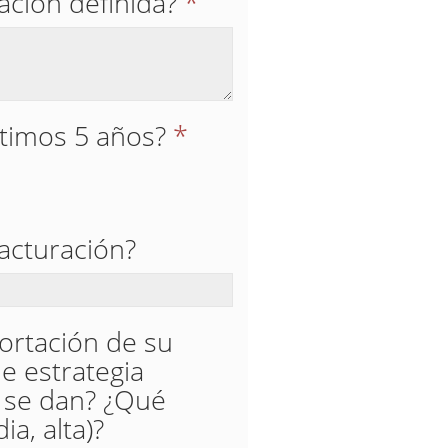
ación definida?
*
ltimos 5 años?
*
acturación?
portación de su
e estrategia
d se dan? ¿Qué
a, alta)?