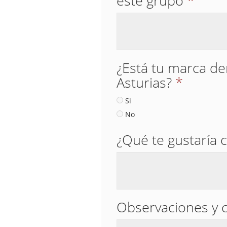
este grupo
*
¿Está tu marca den
Asturias?
*
Si
No
¿Qué te gustaría 
Observaciones y 