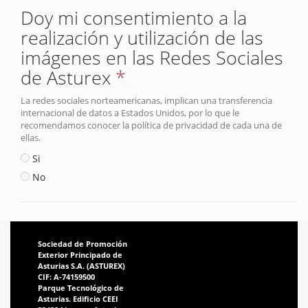
Doy mi consentimiento a la
realización y utilización de las
imágenes en las Redes Sociales
de Asturex
*
La redes sociales norteamericanas, implican una transferencia
internacional de datos a Estados Unidos, por lo que le
recomendamos conocer la política de privacidad de cada una de
ellas.
Si
No
Sociedad de Promoción
Exterior Principado de
Asturias S.A. (ASTUREX)
CIF: A-74159500
Parque Tecnológico de
Asturias. Edificio CEEI