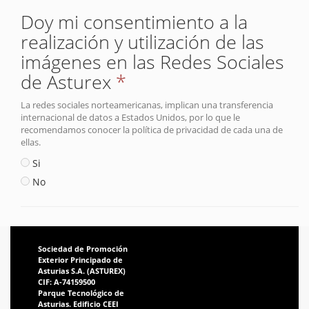
Doy mi consentimiento a la
realización y utilización de las
imágenes en las Redes Sociales
de Asturex
*
La redes sociales norteamericanas, implican una transferencia
internacional de datos a Estados Unidos, por lo que le
recomendamos conocer la política de privacidad de cada una de
ellas.
Si
No
Sociedad de Promoción
Exterior Principado de
Asturias S.A. (ASTUREX)
CIF: A-74159500
Parque Tecnológico de
Asturias. Edificio CEEI