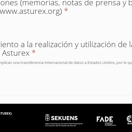
iones (memorias, notas de prensa y b
(www.asturex.org)
*
nto a la realización y utilización de 
 Asturex
*
mplican una transferencia internacional de datos a Estados Unidos, por lo q
ASTUREX)