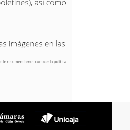
oletines), así como
las imágenes en las
ue le recomendamos conocer la política