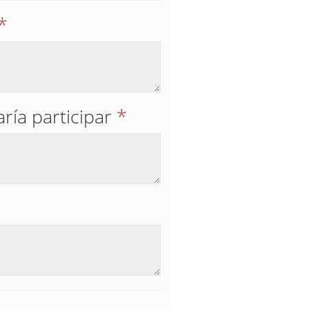
*
aría participar
*