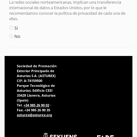
La redes sociales norteamericanas, implican una transferencia
internacional de datos a Estados Unidos, por lo que le
recomendamos conocer la política de privacidad de cada una de
ellas.
Si
No
Sociedad de Promoción
Exterior Principado de
Asturias S.A. (ASTUREX)
CIF: A-74159500
Parque Tecnológico de
Asturias. Edificio CEEI
33428 Llanera, Asturias
(Spain)
Tel.
+34 985 26 90 02
·
Fax. +34 985 26 90 35
asturex@asturex.org