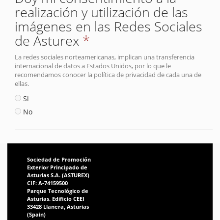
realización y utilización de las
imágenes en las Redes Sociales
de Asturex
*
La redes sociales norteamericanas, implican una transferencia
internacional de datos a Estados Unidos, por lo que le
recomendamos conocer la política de privacidad de cada una de
ellas.
Si
No
Sociedad de Promoción
Exterior Principado de
Asturias S.A. (ASTUREX)
CIF: A-74159500
Parque Tecnológico de
Asturias. Edificio CEEI
33428 Llanera, Asturias
(Spain)