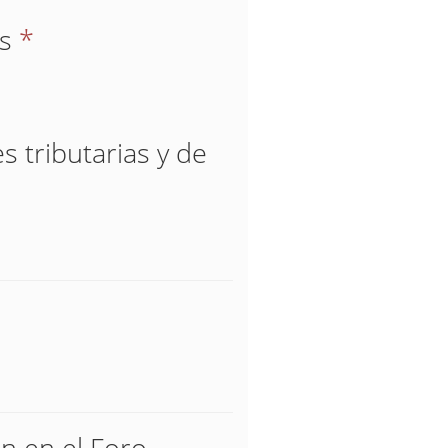
os
*
s tributarias y de
ón en el Foro