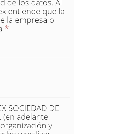
d de los datos. Al
ex entiende que la
de la empresa o
a
*
UREX SOCIEDAD DE
(en adelante
 organización y
ribe y realizar