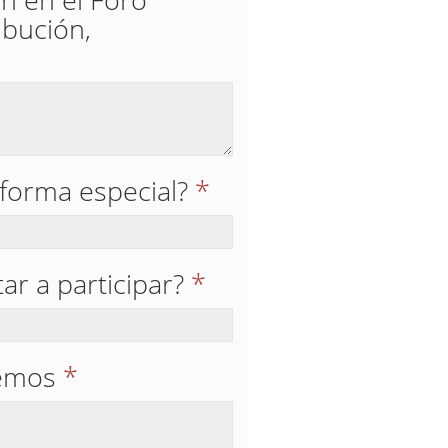
ibución,
 forma especial?
*
ar a participar?
*
temos
*