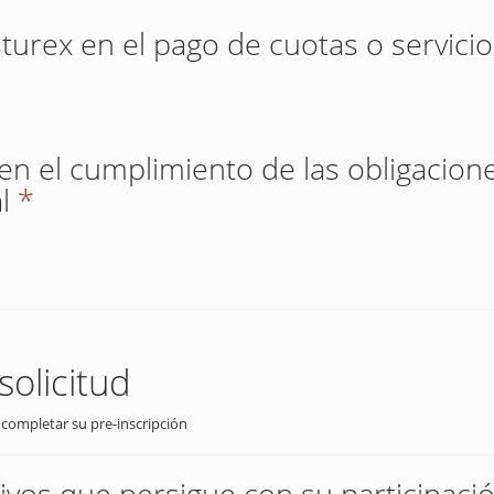
sturex en el pago de cuotas o servici
 en el cumplimiento de las obligacione
l
*
solicitud
 completar su pre-inscripción
tivos que persigue con su participaci