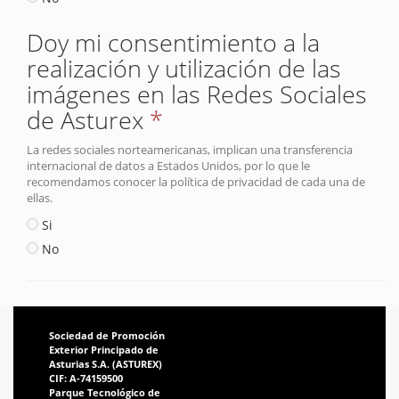
Doy mi consentimiento a la
realización y utilización de las
imágenes en las Redes Sociales
de Asturex
*
La redes sociales norteamericanas, implican una transferencia
internacional de datos a Estados Unidos, por lo que le
recomendamos conocer la política de privacidad de cada una de
ellas.
Si
No
Sociedad de Promoción
Exterior Principado de
Asturias S.A. (ASTUREX)
CIF: A-74159500
Parque Tecnológico de