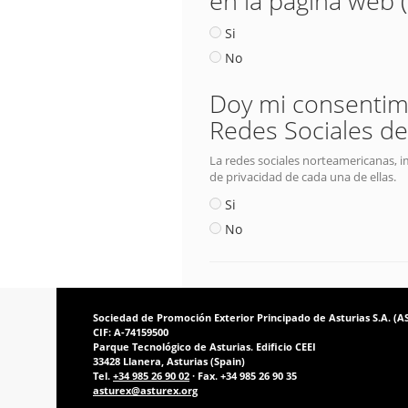
en la página web 
Si
No
Doy mi consentimie
Redes Sociales de
La redes sociales norteamericanas, i
de privacidad de cada una de ellas.
Si
No
Sociedad de Promoción Exterior Principado de Asturias S.A. (
CIF: A-74159500
Parque Tecnológico de Asturias. Edificio CEEI
33428 Llanera, Asturias (Spain)
Tel.
+34 985 26 90 02
· Fax. +34 985 26 90 35
asturex@asturex.org