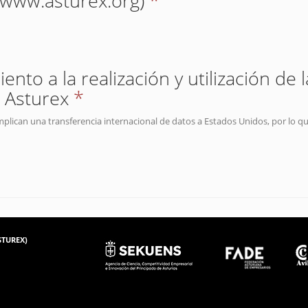
(www.asturex.org)
*
nto a la realización y utilización de 
 Asturex
*
mplican una transferencia internacional de datos a Estados Unidos, por lo q
ASTUREX)